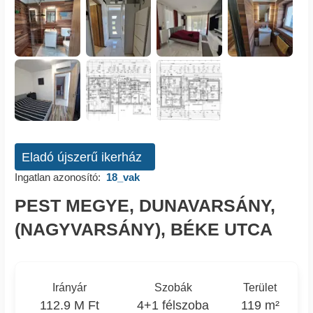
Eladó újszerű ikerház
Ingatlan azonosító:
18_vak
PEST MEGYE, DUNAVARSÁNY,
(NAGYVARSÁNY), BÉKE UTCA
Irányár
Szobák
Terület
112.9 M Ft
4+1 félszoba
119 m²