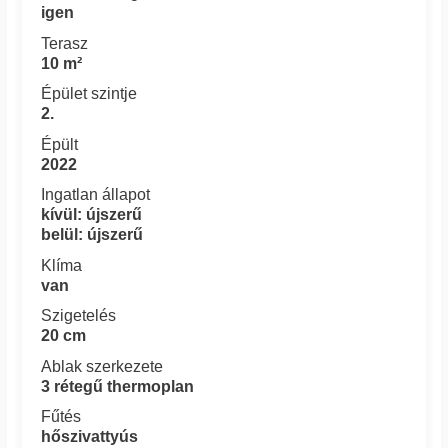
igen
Terasz
10 m²
Épület szintje
2.
Épült
2022
Ingatlan állapot
kívül: újszerű
belül: újszerű
Klíma
van
Szigetelés
20 cm
Ablak szerkezete
3 rétegű thermoplan
Fűtés
hőszivattyús