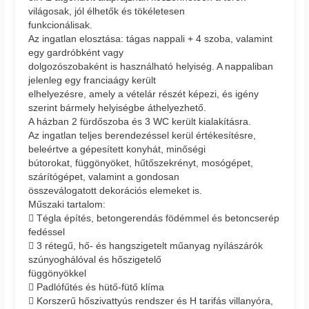
világosak, jól élhetők és tökéletesen
funkcionálisak.
Az ingatlan elosztása: tágas nappali + 4 szoba, valamint
egy gardróbként vagy
dolgozószobaként is használható helyiség. A nappaliban
jelenleg egy franciaágy került
elhelyezésre, amely a vételár részét képezi, és igény
szerint bármely helyiségbe áthelyezhető.
A házban 2 fürdőszoba és 3 WC került kialakításra.
Az ingatlan teljes berendezéssel kerül értékesítésre,
beleértve a gépesített konyhát, minőségi
bútorokat, függönyöket, hűtőszekrényt, mosógépet,
szárítógépet, valamint a gondosan
összeválogatott dekorációs elemeket is.
Műszaki tartalom:
 Tégla építés, betongerendás födémmel és betoncserép
fedéssel
 3 rétegű, hő- és hangszigetelt műanyag nyílászárók
szúnyoghálóval és hőszigetelő
függönyökkel
 Padlófűtés és hütő-fütő klíma
 Korszerű hőszivattyús rendszer és H tarifás villanyóra,