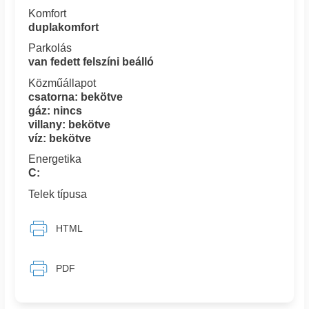
Komfort
duplakomfort
Parkolás
van fedett felszíni beálló
Közműállapot
csatorna: bekötve
gáz: nincs
villany: bekötve
víz: bekötve
Energetika
C:
Telek típusa
HTML
PDF