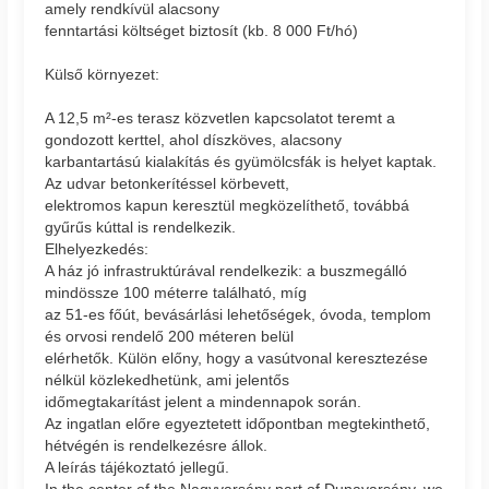
amely rendkívül alacsony
fenntartási költséget biztosít (kb. 8 000 Ft/hó)
Külső környezet:
A 12,5 m²-es terasz közvetlen kapcsolatot teremt a
gondozott kerttel, ahol díszköves, alacsony
karbantartású kialakítás és gyümölcsfák is helyet kaptak.
Az udvar betonkerítéssel körbevett,
elektromos kapun keresztül megközelíthető, továbbá
gyűrűs kúttal is rendelkezik.
Elhelyezkedés:
A ház jó infrastruktúrával rendelkezik: a buszmegálló
mindössze 100 méterre található, míg
az 51-es főút, bevásárlási lehetőségek, óvoda, templom
és orvosi rendelő 200 méteren belül
elérhetők. Külön előny, hogy a vasútvonal keresztezése
nélkül közlekedhetünk, ami jelentős
időmegtakarítást jelent a mindennapok során.
Az ingatlan előre egyeztetett időpontban megtekinthető,
hétvégén is rendelkezésre állok.
A leírás tájékoztató jellegű.
In the center of the Nagyvarsány part of Dunavarsány, we