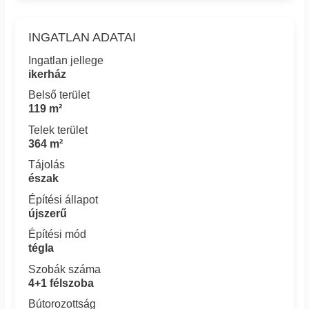
INGATLAN ADATAI
Ingatlan jellege
ikerház
Belső terület
119 m²
Telek terület
364 m²
Tájolás
észak
Építési állapot
újszerű
Építési mód
tégla
Szobák száma
4+1 félszoba
Bútorozottság