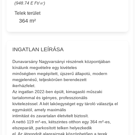
(948.74 E Ft/㎡)
Telek terület
364 m²
INGATLAN LEÍRÁSA
Dunavarsány Nagyvarsányi részének központjában
kínálunk megvételre egy kivételes
minőségben megépített, újszerű állapotú, modern
megjelenésű, teljeskörűen berendezett
ikerházfelet.
Az ingatlan 2022-ben épült, kimagasló műszaki
tartalommal és igényes, professzionális
kivitelezéssel. A két lakóegységet egy tároló választja el
egymástól, amely maximális
intimitást és zavartalan életvitelt biztosít.
A nettó 119 m²-es, kétszintes otthon egy 364 m²-es,
elszeparált, parkosított telken helyezkedik
el. Az átgondolt alaprajznak köszönhetően a terek