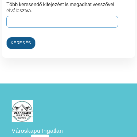
Több keresendő kifejezést is megadhat vesszővel
elválasztva.
KERESÉS
Városkapu Ingatlan