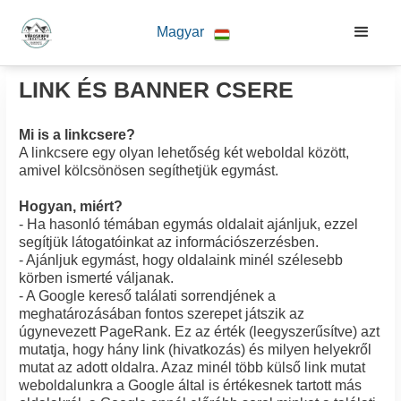
Magyar
LINK ÉS BANNER CSERE
Mi is a linkcsere?
A linkcsere egy olyan lehetőség két weboldal között,
amivel kölcsönösen segíthetjük egymást.
Hogyan, miért?
- Ha hasonló témában egymás oldalait ajánljuk, ezzel
segítjük látogatóinkat az információszerzésben.
- Ajánljuk egymást, hogy oldalaink minél szélesebb
körben ismerté váljanak.
- A Google kereső találati sorrendjének a
meghatározásában fontos szerepet játszik az
úgynevezett PageRank. Ez az érték (leegyszerűsítve) azt
mutatja, hogy hány link (hivatkozás) és milyen helyekről
mutat az adott oldalra. Azaz minél több külső link mutat
weboldalunkra a Google által is értékesnek tartott más