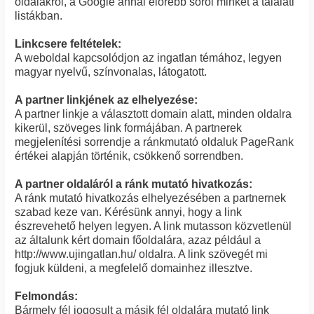
oldalakról, a Google annál előrébb sorol minket a találati
listákban.
Linkcsere feltételek:
A weboldal kapcsolódjon az ingatlan témához, legyen
magyar nyelvű, színvonalas, látogatott.
A partner linkjének az elhelyezése:
A partner linkje a választott domain alatt, minden oldalra
kikerül, szöveges link formájában. A partnerek
megjelenítési sorrendje a ránkmutató oldaluk PageRank
értékei alapján történik, csökkenő sorrendben.
A partner oldaláról a ránk mutató hivatkozás:
A ránk mutató hivatkozás elhelyezésében a partnernek
szabad keze van. Kérésünk annyi, hogy a link
észrevehető helyen legyen. A link mutasson közvetlenül
az általunk kért domain főoldalára, azaz például a
http://www.ujingatlan.hu/ oldalra. A link szövegét mi
fogjuk küldeni, a megfelelő domainhez illesztve.
Felmondás:
Bármely fél jogosult a másik fél oldalára mutató link