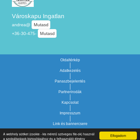
Városkapu Ingatlan
andrea@
Mutasd
+36-30-475-
Mutasd
Oldaltérkép
Adatkezelés
Panaszbejelentés
Partnerirodák
Kapcsolat
Impresszum
Link és bannercsere
A webhely sütiket (cookie - kis méretű szöveges file-ok) használ
Elfogadom
Vár-Köz Kft. - Ingatlan nyilvántartó, ügyviteli és
a szolgáltatások biztosításához és a felhasználói élmény
Copyright © 2021.